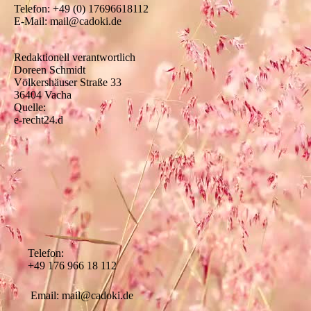
Telefon: +49 (0) 17696618112
E-Mail: mail@cadoki.de
Redaktionell verantwortlich
Doreen Schmidt
Völkershäuser Straße 33
36404 Vacha
Quelle:
e-recht24.d
Telefon:
+49 176 966 18 112
Email: mail@cadoki.de