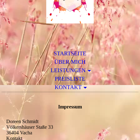
STARTSEITE
ÜBER MICH
LEISTUNGEN
PREISLISTE
KONTAKT
Impressum
Doreen Schmidt
Völkershäuser Staße 33
36404 Vacha
Kontakt