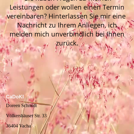
Leistungen oder wollen einen Termin
vereinbaren? Hinterlassen Sie mir eine
Nachricht zu Ihrem Anliegen, ich
melden mich unverbindlich bei Ihnen
zurück.
CaDoKI
Doreen Schmidt
Völkershäuser Str. 33
36404 Vacha